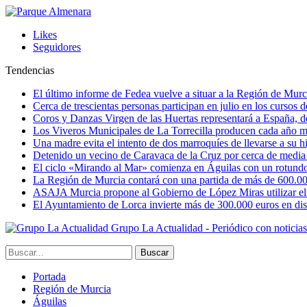
Likes
Seguidores
Tendencias
El último informe de Fedea vuelve a situar a la Región de Mu
Cerca de trescientas personas participan en julio en los cursos
Coros y Danzas Virgen de las Huertas representará a España, de
Los Viveros Municipales de La Torrecilla producen cada año m
Una madre evita el intento de dos marroquíes de llevarse a su hi
Detenido un vecino de Caravaca de la Cruz por cerca de media
El ciclo «Mirando al Mar» comienza en Águilas con un rotundo 
La Región de Murcia contará con una partida de más de 600.000 e
ASAJA Murcia propone al Gobierno de López Miras utilizar el p
El Ayuntamiento de Lorca invierte más de 300.000 euros en dist
Grupo La Actualidad - Periódico con noticia
Portada
Región de Murcia
Águilas