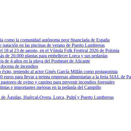
rcia como la comunidad autónoma peor financiada de España
 de natación en las piscinas de verano de Puerto Lumbreras
l 18 al 23 de agosto, en el Vístula Folk Festival 2026 de Polonia
ás de 20.000 plantas para embellecer Lorca y sus pedanías
ja de 4 años en la playa del Postiguet de Alicante
 docena de incendios
éxito, teniendo al actor Ginés García Millán como protagonista
uros para llevar a treinta empresas alimentarias a la feria SIAL de Pa
astoreo de ovino y caprino para prevenir incendios forestales
intas e importantes mejoras en la pedanía del Campillo
s de Águilas, Huércal-Overa, Lorca, Pulpí y Puerto Lumbreras