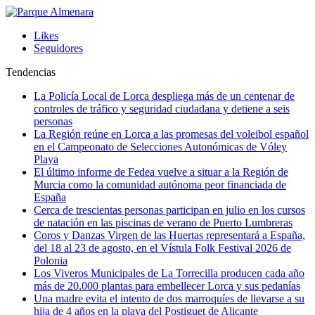
Likes
Seguidores
Tendencias
La Policía Local de Lorca despliega más de un centenar de
controles de tráfico y seguridad ciudadana y detiene a seis
personas
La Región reúne en Lorca a las promesas del voleibol español
en el Campeonato de Selecciones Autonómicas de Vóley
Playa
El último informe de Fedea vuelve a situar a la Región de
Murcia como la comunidad autónoma peor financiada de
España
Cerca de trescientas personas participan en julio en los cursos
de natación en las piscinas de verano de Puerto Lumbreras
Coros y Danzas Virgen de las Huertas representará a España,
del 18 al 23 de agosto, en el Vístula Folk Festival 2026 de
Polonia
Los Viveros Municipales de La Torrecilla producen cada año
más de 20.000 plantas para embellecer Lorca y sus pedanías
Una madre evita el intento de dos marroquíes de llevarse a su
hija de 4 años en la playa del Postiguet de Alicante