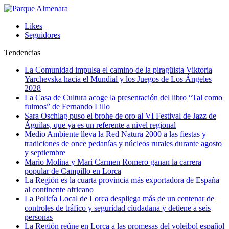
Likes
Seguidores
Tendencias
La Comunidad impulsa el camino de la piragüista Viktoria
Yarchevska hacia el Mundial y los Juegos de Los Ángeles
2028
La Casa de Cultura acoge la presentación del libro “Tal como
fuimos” de Fernando Lillo
Sara Oschlag puso el brohe de oro al VI Festival de Jazz de
Águilas, que ya es un referente a nivel regional
Medio Ambiente lleva la Red Natura 2000 a las fiestas y
tradiciones de once pedanías y núcleos rurales durante agosto
y septiembre
Mario Molina y Mari Carmen Romero ganan la carrera
popular de Campillo en Lorca
La Región es la cuarta provincia más exportadora de España
al continente africano
La Policía Local de Lorca despliega más de un centenar de
controles de tráfico y seguridad ciudadana y detiene a seis
personas
La Región reúne en Lorca a las promesas del voleibol español