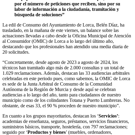
por el número de peticiones que reciben, sino por su
labor de información a la ciudadanía, tramitación y
búsqueda de soluciones”
La edil de Consumo del Ayuntamiento de Lorca, Belén Díaz, ha
trasladado, en la mañana de este viernes, un balance sobre las
actuaciones llevadas a cabo desde la Oficina Municipal de Atención
al Consumidor (OMIC) de Lorca a lo largo del último año,
destacando que los profesionales han atendido una media diaria de
20 solicitudes.
“Concretamente, desde agosto de 2023 a agosto de 2024, los
técnicos han tramitado algo más de 2.000 consultas y un total de
1.029 reclamaciones. Además, destacan las 33 audiencias arbitrales
celebradas en este periodo pues, como sabemos, la OMIC de Lorca
es sede de la Junta Arbitral de Consumo de la Comunidad
Autónoma de la Región de Murcia y desde aquí se celebran
audiencias a lo largo del año, tanto para ciudadanos de nuestro
municipio como de los colindantes Totana y Puerto Lumbreras. No
obstante, de esas 33, el 90 % proceden de nuestro municipio”.
En cuanto a los grupos mayoritarios, destacan los ‘
Servicios’
:
academias de enseñanza, seguros, préstamos, servicios financieros,
suministros básicos, transporte, hostelería, con 797 reclamaciones;
seguido por ‘
P
roductos y bienes
’ (muebles, ordenadores,