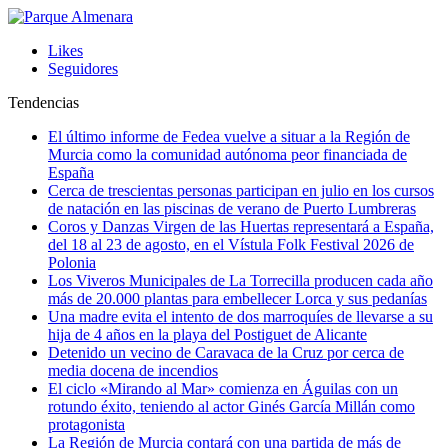
Likes
Seguidores
Tendencias
El último informe de Fedea vuelve a situar a la Región de
Murcia como la comunidad autónoma peor financiada de
España
Cerca de trescientas personas participan en julio en los cursos
de natación en las piscinas de verano de Puerto Lumbreras
Coros y Danzas Virgen de las Huertas representará a España,
del 18 al 23 de agosto, en el Vístula Folk Festival 2026 de
Polonia
Los Viveros Municipales de La Torrecilla producen cada año
más de 20.000 plantas para embellecer Lorca y sus pedanías
Una madre evita el intento de dos marroquíes de llevarse a su
hija de 4 años en la playa del Postiguet de Alicante
Detenido un vecino de Caravaca de la Cruz por cerca de
media docena de incendios
El ciclo «Mirando al Mar» comienza en Águilas con un
rotundo éxito, teniendo al actor Ginés García Millán como
protagonista
La Región de Murcia contará con una partida de más de