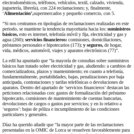
electrodomésticos, teléfonos, vehículos, textil, calzado, vivienda,
juguetería, librería), con 224 reclamaciones; y, finalmente,
‘
Alimentación’,
supermercados y pequeño comercio, con 5.
“Si nos centramos en tipologías de reclamaciones realizadas en este
periodo, se mantiene la tendencia mayoritaria hacia los:
suministros
básicos,
esto es internet, telefonía móvil y fija, electricidad y gas y
agua (260);
servicios financieros:
comisiones, domiciliaciones,
préstamos personales e hipotecarios (173);
y seguros,
de hogar,
vida, médicos, automóvil, viajes y aparatos electrónicos (77)”.
La edil ha apuntado que “la mayoría de consultas sobre suministros
básicos han tratado sobre electricidad y gas, aludiendo: a cambios de
comercializadora, plazos y mantenimiento; en cuanto a telefonía,
fundamentalmente, portabilidades, bajas, penalizaciones por baja
anticipada, contrataciones y tarifas telefónicas o devoluciones de
aparatos. Dentro del apartado de ‘servicios financieros’ destacan las
peticiones relacionadas con: gastos de formalización del préstamo
hipotecario, comisiones de mantenimiento de cuentas bancarias,
devoluciones de cargos o gastos por servicios; y en lo relativo a
‘seguros’: bajas de póliza e incumplimiento de las condiciones
particulares y generales.
Díaz ha querido añadir que “la mayor parte de las reclamaciones
presentadas en la OMIC de Lorca se resuelven favorablemente para