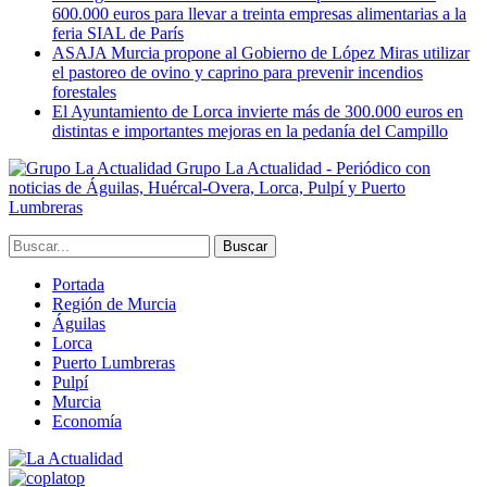
600.000 euros para llevar a treinta empresas alimentarias a la
feria SIAL de París
ASAJA Murcia propone al Gobierno de López Miras utilizar
el pastoreo de ovino y caprino para prevenir incendios
forestales
El Ayuntamiento de Lorca invierte más de 300.000 euros en
distintas e importantes mejoras en la pedanía del Campillo
Grupo La Actualidad - Periódico con
noticias de Águilas, Huércal-Overa, Lorca, Pulpí y Puerto
Lumbreras
Portada
Región de Murcia
Águilas
Lorca
Puerto Lumbreras
Pulpí
Murcia
Economía