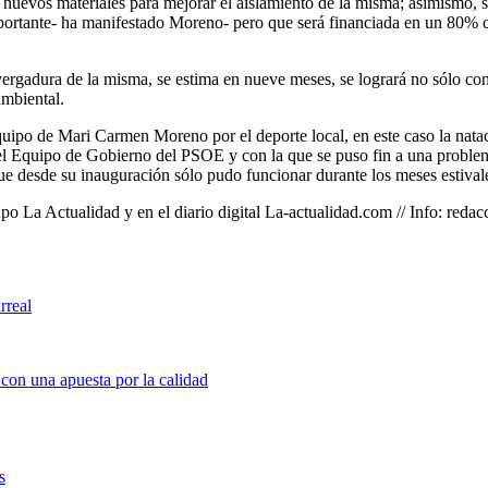
 nuevos materiales para mejorar el aislamiento de la misma; asimismo, s
portante- ha manifestado Moreno- pero que será financiada en un 80% 
nvergadura de la misma, se estima en nueve meses, se logrará no sólo co
ambiental.
quipo de Mari Carmen Moreno por el deporte local, en este caso la nata
 el Equipo de Gobierno del PSOE y con la que se puso fin a una proble
ue desde su inauguración sólo pudo funcionar durante los meses estival
po La Actualidad y en el diario digital La-actualidad.com // Info: re
rreal
 con una apuesta por la calidad
s