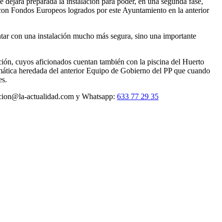
e dejará preparada la instalación para poder, en una segunda fase,
con Fondos Europeos logrados por este Ayuntamiento en la anterior
ntar con una instalación mucho más segura, sino una importante
ción, cuyos aficionados cuentan también con la piscina del Huerto
mática heredada del anterior Equipo de Gobierno del PP que cuando
es.
daccion@la-actualidad.com y Whatsapp:
633 77 29 35