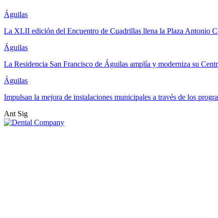
Águilas
La XLII edición del Encuentro de Cuadrillas llena la Plaza Antonio Co
Águilas
La Residencia San Francisco de Águilas amplía y moderniza su Cent
Águilas
Impulsan la mejora de instalaciones municipales a través de los pr
Ant
Sig