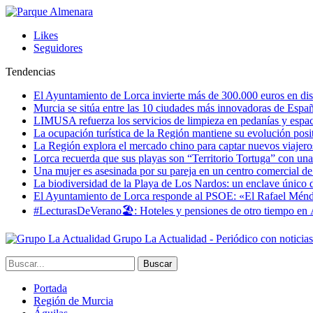
Likes
Seguidores
Tendencias
El Ayuntamiento de Lorca invierte más de 300.000 euros en dist
Murcia se sitúa entre las 10 ciudades más innovadoras de Espa
LIMUSA refuerza los servicios de limpieza en pedanías y espaci
La ocupación turística de la Región mantiene su evolución posi
La Región explora el mercado chino para captar nuevos viajeros 
Lorca recuerda que sus playas son “Territorio Tortuga” con una 
Una mujer es asesinada por su pareja en un centro comercial d
La biodiversidad de la Playa de Los Nardos: un enclave único de
El Ayuntamiento de Lorca responde al PSOE: «El Rafael Méndez h
#LecturasDeVerano🏖: Hoteles y pensiones de otro tiempo en 
Grupo La Actualidad - Periódico con noticia
Portada
Región de Murcia