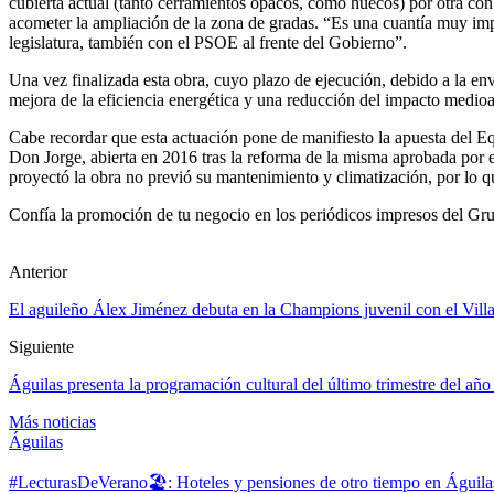
cubierta actual (tanto cerramientos opacos, como huecos) por otra con
acometer la ampliación de la zona de gradas. “Es una cuantía muy im
legislatura, también con el PSOE al frente del Gobierno”.
Una vez finalizada esta obra, cuyo plazo de ejecución, debido a la e
mejora de la eficiencia energética y una reducción del impacto medio
Cabe recordar que esta actuación pone de manifiesto la apuesta del E
Don Jorge, abierta en 2016 tras la reforma de la misma aprobada por
proyectó la obra no previó su mantenimiento y climatización, por lo q
Confía la promoción de tu negocio en los periódicos impresos del Gru
Anterior
El aguileño Álex Jiménez debuta en la Champions juvenil con el Villa
Siguiente
Águilas presenta la programación cultural del último trimestre del año
Más noticias
Águilas
#LecturasDeVerano🏖: Hoteles y pensiones de otro tiempo en Águila