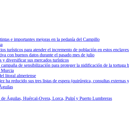
intas e importantes mejoras en la pedanía del Campillo
ña
os turísticos para atender el incremento de población en estos enclaves
tiva con buenos datos durante el pasado mes de julio
y diversificar sus mercados turísticos
campaña de sensibilización para proteger la nidificación de la tortuga 
e Murcia
l litoral almeriense
a reducido sus tres listas de espera (quirúrgica, consultas externas y
Águilas
s de Águilas, Huércal-Overa, Lorca, Pulpí y Puerto Lumbreras