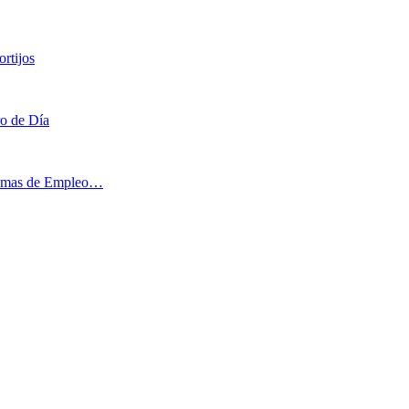
rtijos
ro de Día
ogramas de Empleo…