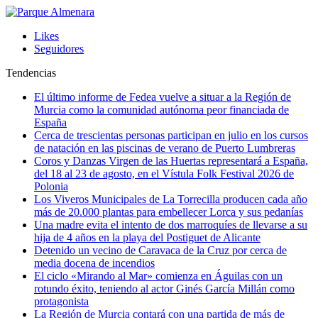
Likes
Seguidores
Tendencias
El último informe de Fedea vuelve a situar a la Región de
Murcia como la comunidad autónoma peor financiada de
España
Cerca de trescientas personas participan en julio en los cursos
de natación en las piscinas de verano de Puerto Lumbreras
Coros y Danzas Virgen de las Huertas representará a España,
del 18 al 23 de agosto, en el Vístula Folk Festival 2026 de
Polonia
Los Viveros Municipales de La Torrecilla producen cada año
más de 20.000 plantas para embellecer Lorca y sus pedanías
Una madre evita el intento de dos marroquíes de llevarse a su
hija de 4 años en la playa del Postiguet de Alicante
Detenido un vecino de Caravaca de la Cruz por cerca de
media docena de incendios
El ciclo «Mirando al Mar» comienza en Águilas con un
rotundo éxito, teniendo al actor Ginés García Millán como
protagonista
La Región de Murcia contará con una partida de más de