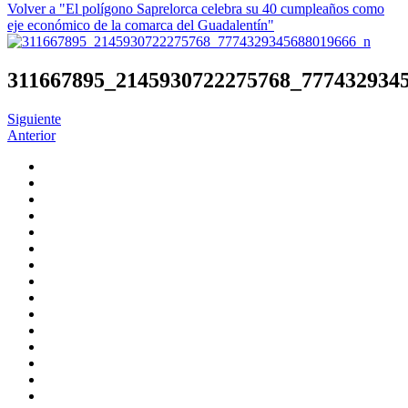
Volver a "El polígono Saprelorca celebra su 40 cumpleaños como
eje económico de la comarca del Guadalentín"
311667895_2145930722275768_777432934
Siguiente
Anterior