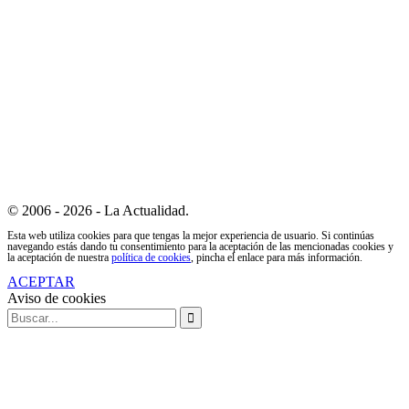
© 2006 - 2026 - La Actualidad.
Esta web utiliza cookies para que tengas la mejor experiencia de usuario. Si continúas
navegando estás dando tu consentimiento para la aceptación de las mencionadas cookies y
la aceptación de nuestra
política de cookies
, pincha el enlace para más información.
ACEPTAR
Aviso de cookies