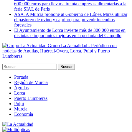
600.000 euros para llevar a treinta empresas alimentarias a la
feria SIAL de París
ASAJA Murcia propone al Gobierno de López Miras utilizar
el pastoreo de ovino y caprino para prevenir incendios
forestales
El Ayuntamiento de Lorca invierte más de 300.000 euros en
distintas e importantes mejoras en la pedanía del Campillo
Grupo La Actualidad - Periódico con
noticias de Águilas, Huércal-Overa, Lorca, Pulpí y Puerto
Lumbreras
Portada
Región de Murcia
Águilas
Lorca
Puerto Lumbreras
Pulpí
Murcia
Economía