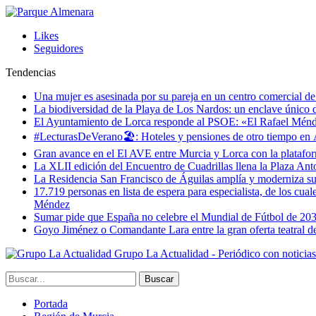
Likes
Seguidores
Tendencias
Una mujer es asesinada por su pareja en un centro comercial d
La biodiversidad de la Playa de Los Nardos: un enclave único de
El Ayuntamiento de Lorca responde al PSOE: «El Rafael Méndez h
#LecturasDeVerano🏖: Hoteles y pensiones de otro tiempo en 
Gran avance en el El AVE entre Murcia y Lorca con la platafo
La XLII edición del Encuentro de Cuadrillas llena la Plaza Ant
La Residencia San Francisco de Águilas amplía y moderniza s
17.719 personas en lista de espera para especialista, de los cua
Méndez
Sumar pide que España no celebre el Mundial de Fútbol de 20
Goyo Jiménez o Comandante Lara entre la gran oferta teatral 
Grupo La Actualidad - Periódico con noticia
Portada