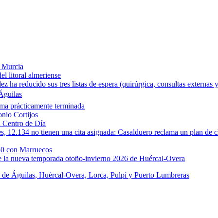
e Murcia
l litoral almeriense
a reducido sus tres listas de espera (quirúrgica, consultas externas y
Águilas
rma prácticamente terminada
onio Cortijos
u Centro de Día
les, 12.134 no tienen una cita asignada: Casalduero reclama un plan de c
30 con Marruecos
de la nueva temporada otoño-invierno 2026 de Huércal-Overa
s de Águilas, Huércal-Overa, Lorca, Pulpí y Puerto Lumbreras