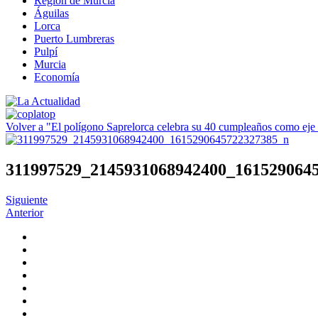
Región de Murcia
Águilas
Lorca
Puerto Lumbreras
Pulpí
Murcia
Economía
Volver a "El polígono Saprelorca celebra su 40 cumpleaños como eje
311997529_2145931068942400_161529064
Siguiente
Anterior