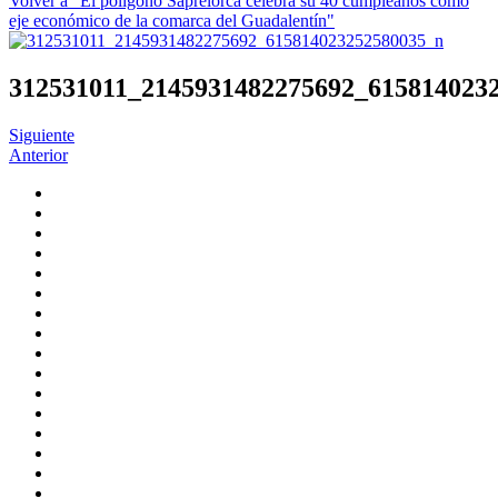
Volver a "El polígono Saprelorca celebra su 40 cumpleaños como
eje económico de la comarca del Guadalentín"
312531011_2145931482275692_615814023
Siguiente
Anterior