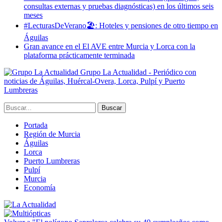
consultas externas y pruebas diagnósticas) en los últimos seis
meses
#LecturasDeVerano🏖: Hoteles y pensiones de otro tiempo en
Águilas
Gran avance en el El AVE entre Murcia y Lorca con la
plataforma prácticamente terminada
Grupo La Actualidad - Periódico con
noticias de Águilas, Huércal-Overa, Lorca, Pulpí y Puerto
Lumbreras
Portada
Región de Murcia
Águilas
Lorca
Puerto Lumbreras
Pulpí
Murcia
Economía