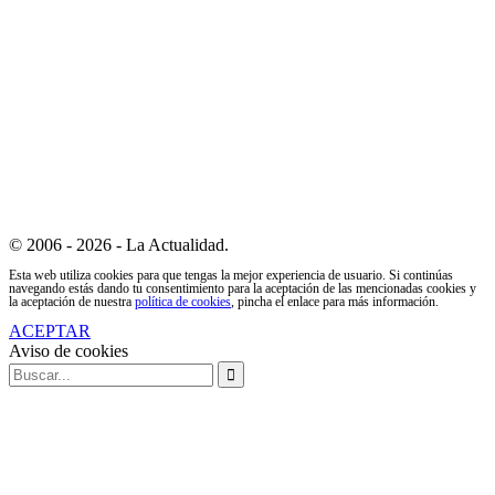
© 2006 - 2026 - La Actualidad.
Esta web utiliza cookies para que tengas la mejor experiencia de usuario. Si continúas
navegando estás dando tu consentimiento para la aceptación de las mencionadas cookies y
la aceptación de nuestra
política de cookies
, pincha el enlace para más información.
ACEPTAR
Aviso de cookies