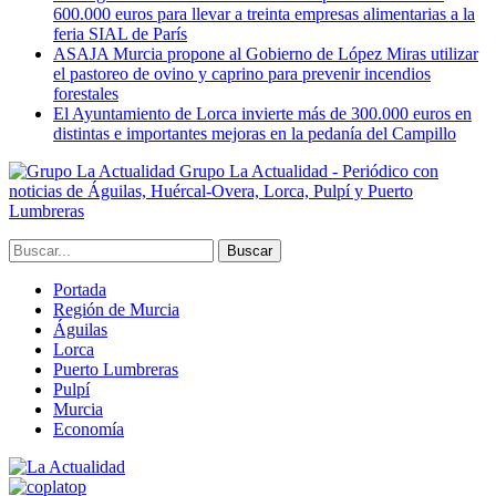
600.000 euros para llevar a treinta empresas alimentarias a la
feria SIAL de París
ASAJA Murcia propone al Gobierno de López Miras utilizar
el pastoreo de ovino y caprino para prevenir incendios
forestales
El Ayuntamiento de Lorca invierte más de 300.000 euros en
distintas e importantes mejoras en la pedanía del Campillo
Grupo La Actualidad - Periódico con
noticias de Águilas, Huércal-Overa, Lorca, Pulpí y Puerto
Lumbreras
Portada
Región de Murcia
Águilas
Lorca
Puerto Lumbreras
Pulpí
Murcia
Economía