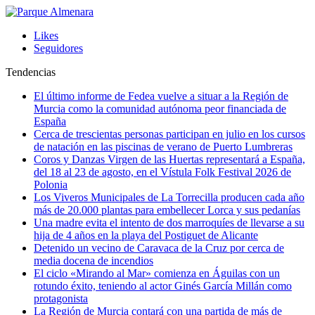
Likes
Seguidores
Tendencias
El último informe de Fedea vuelve a situar a la Región de
Murcia como la comunidad autónoma peor financiada de
España
Cerca de trescientas personas participan en julio en los cursos
de natación en las piscinas de verano de Puerto Lumbreras
Coros y Danzas Virgen de las Huertas representará a España,
del 18 al 23 de agosto, en el Vístula Folk Festival 2026 de
Polonia
Los Viveros Municipales de La Torrecilla producen cada año
más de 20.000 plantas para embellecer Lorca y sus pedanías
Una madre evita el intento de dos marroquíes de llevarse a su
hija de 4 años en la playa del Postiguet de Alicante
Detenido un vecino de Caravaca de la Cruz por cerca de
media docena de incendios
El ciclo «Mirando al Mar» comienza en Águilas con un
rotundo éxito, teniendo al actor Ginés García Millán como
protagonista
La Región de Murcia contará con una partida de más de