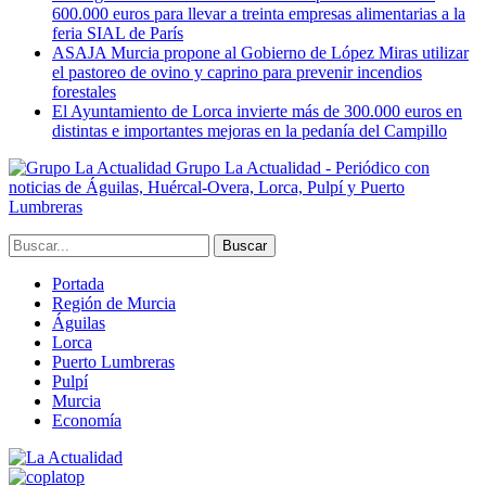
600.000 euros para llevar a treinta empresas alimentarias a la
feria SIAL de París
ASAJA Murcia propone al Gobierno de López Miras utilizar
el pastoreo de ovino y caprino para prevenir incendios
forestales
El Ayuntamiento de Lorca invierte más de 300.000 euros en
distintas e importantes mejoras en la pedanía del Campillo
Grupo La Actualidad - Periódico con
noticias de Águilas, Huércal-Overa, Lorca, Pulpí y Puerto
Lumbreras
Portada
Región de Murcia
Águilas
Lorca
Puerto Lumbreras
Pulpí
Murcia
Economía