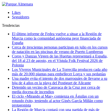
Likes
Seguidores
Tendencias
El último informe de Fedea vuelve a situar a la Región de
Murcia como la comunidad autónoma peor financiada de
España
Cerca de trescientas personas participan en julio en los cursos
de natación en las piscinas de verano de Puerto Lumbreras
Coros y Danzas Virgen de las Huertas representará a España,
del 18 al 23 de agosto, en el Vístula Folk Festival 2026 de
Polonia
Los Viveros Municipales de La Torrecilla producen cada año
más de 20.000 plantas para embellecer Lorca y sus pedanías
Una madre evita el intento de dos marroquíes de llevarse a su
hija de 4 años en la playa del Postiguet de Alicante
Detenido un vecino de Caravaca de la Cruz por cerca de
media docena de incendios
El ciclo «Mirando al Mar» comienza en Águilas con un
rotundo éxito, teniendo al actor Ginés García Millán como
protagonista
La Región de Murcia contará con una partida de más de