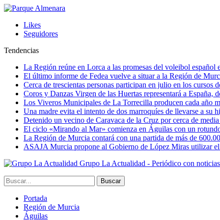
Likes
Seguidores
Tendencias
La Región reúne en Lorca a las promesas del voleibol españo
El último informe de Fedea vuelve a situar a la Región de Mu
Cerca de trescientas personas participan en julio en los cursos
Coros y Danzas Virgen de las Huertas representará a España, de
Los Viveros Municipales de La Torrecilla producen cada año m
Una madre evita el intento de dos marroquíes de llevarse a su hi
Detenido un vecino de Caravaca de la Cruz por cerca de media
El ciclo «Mirando al Mar» comienza en Águilas con un rotundo 
La Región de Murcia contará con una partida de más de 600.000 e
ASAJA Murcia propone al Gobierno de López Miras utilizar el p
Grupo La Actualidad - Periódico con noticia
Portada
Región de Murcia
Águilas