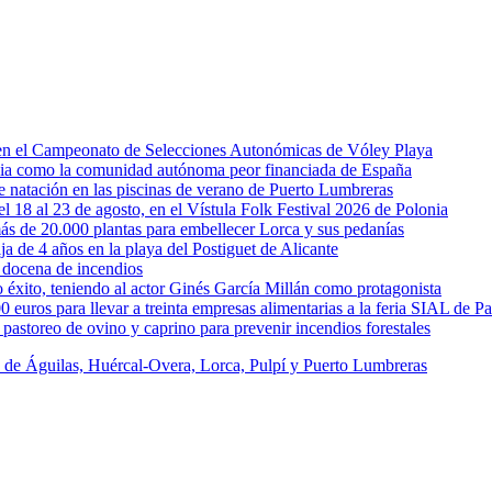
l en el Campeonato de Selecciones Autonómicas de Vóley Playa
rcia como la comunidad autónoma peor financiada de España
 de natación en las piscinas de verano de Puerto Lumbreras
l 18 al 23 de agosto, en el Vístula Folk Festival 2026 de Polonia
ás de 20.000 plantas para embellecer Lorca y sus pedanías
ja de 4 años en la playa del Postiguet de Alicante
 docena de incendios
éxito, teniendo al actor Ginés García Millán como protagonista
uros para llevar a treinta empresas alimentarias a la feria SIAL de Pa
astoreo de ovino y caprino para prevenir incendios forestales
s de Águilas, Huércal-Overa, Lorca, Pulpí y Puerto Lumbreras