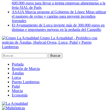
600.000 euros para llevar a treinta empresas alimentarias a la
feria SIAL de París
ASAJA Murcia propone al Gobierno de López Miras utilizar
el pastoreo de ovino y caprino para prevenir incendios
forestales
El Ayuntamiento de Lorca invierte más de 300.000 euros en
distintas e importantes mejoras en la pedanía del Campillo
Grupo La Actualidad - Periódico con
noticias de Águilas, Huércal-Overa, Lorca, Pulpí y Puerto
Lumbreras
Portada
Región de Murcia
Águilas
Lorca
Puerto Lumbreras
Pulpí
Murcia
Economía