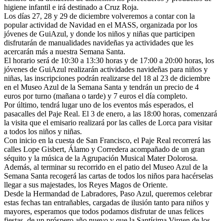
higiene infantil e irá destinado a Cruz Roja.
Los días 27, 28 y 29 de diciembre volveremos a contar con la
popular actividad de Navidad en el MASS, organizada por los
jóvenes de GuiAzul, y donde los niños y niñas que participen
disfrutarán de manualidades navideñas ya actividades que les
acercarán más a nuestra Semana Santa.
El horario será de 10:30 a 13:30 horas y de 17:00 a 20:00 horas, los
jóvenes de GuiAzul realizarán actividades navideñas para niños y
niñas, las inscripciones podrán realizarse del 18 al 23 de diciembre
en el Museo Azul de la Semana Santa y tendrán un precio de 4
euros por turno (mañana o tarde) y 7 euros el día completo.
Por último, tendrá lugar uno de los eventos más esperados, el
pasacalles del Paje Real. El 3 de enero, a las 18:00 horas, comenzará
la visita que el emisario realizará por las calles de Lorca para visitar
a todos los niños y niñas.
Con inicio en la cuesta de San Francisco, el Paje Real recorrerá las
calles Lope Gisbert, Álamo y Corredera acompañado de un gran
séquito y la música de la Agrupación Musical Mater Dolorosa.
Además, al terminar su recorrido en el patio del Museo Azul de la
Semana Santa recogerá las cartas de todos los niños para hacérselas
llegar a sus majestades, los Reyes Magos de Oriente.
Desde la Hermandad de Labradores, Paso Azul, queremos celebrar
estas fechas tan entrañables, cargadas de ilusión tanto para niños y
mayores, esperamos que todos podamos disfrutar de unas felices
fiestas, de un próspero año nuevo y que la Santísima Virgen de los