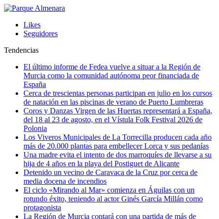
Likes
Seguidores
Tendencias
El último informe de Fedea vuelve a situar a la Región de
Murcia como la comunidad autónoma peor financiada de
España
Cerca de trescientas personas participan en julio en los cursos
de natación en las piscinas de verano de Puerto Lumbreras
Coros y Danzas Virgen de las Huertas representará a España,
del 18 al 23 de agosto, en el Vístula Folk Festival 2026 de
Polonia
Los Viveros Municipales de La Torrecilla producen cada año
más de 20.000 plantas para embellecer Lorca y sus pedanías
Una madre evita el intento de dos marroquíes de llevarse a su
hija de 4 años en la playa del Postiguet de Alicante
Detenido un vecino de Caravaca de la Cruz por cerca de
media docena de incendios
El ciclo «Mirando al Mar» comienza en Águilas con un
rotundo éxito, teniendo al actor Ginés García Millán como
protagonista
La Región de Murcia contará con una partida de más de