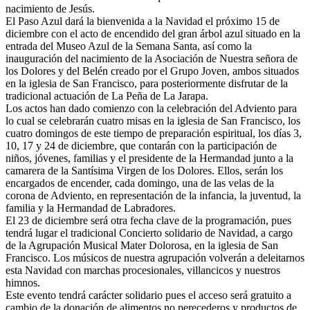
nacimiento de Jesús.
El Paso Azul dará la bienvenida a la Navidad el próximo 15 de
diciembre con el acto de encendido del gran árbol azul situado en la
entrada del Museo Azul de la Semana Santa, así como la
inauguración del nacimiento de la Asociación de Nuestra señora de
los Dolores y del Belén creado por el Grupo Joven, ambos situados
en la iglesia de San Francisco, para posteriormente disfrutar de la
tradicional actuación de La Peña de La Jarapa.
Los actos han dado comienzo con la celebración del Adviento para
lo cual se celebrarán cuatro misas en la iglesia de San Francisco, los
cuatro domingos de este tiempo de preparación espiritual, los días 3,
10, 17 y 24 de diciembre, que contarán con la participación de
niños, jóvenes, familias y el presidente de la Hermandad junto a la
camarera de la Santísima Virgen de los Dolores. Ellos, serán los
encargados de encender, cada domingo, una de las velas de la
corona de Adviento, en representación de la infancia, la juventud, la
familia y la Hermandad de Labradores.
El 23 de diciembre será otra fecha clave de la programación, pues
tendrá lugar el tradicional Concierto solidario de Navidad, a cargo
de la Agrupación Musical Mater Dolorosa, en la iglesia de San
Francisco. Los músicos de nuestra agrupación volverán a deleitarnos
esta Navidad con marchas procesionales, villancicos y nuestros
himnos.
Este evento tendrá carácter solidario pues el acceso será gratuito a
cambio de la donación de alimentos no perecederos y productos de