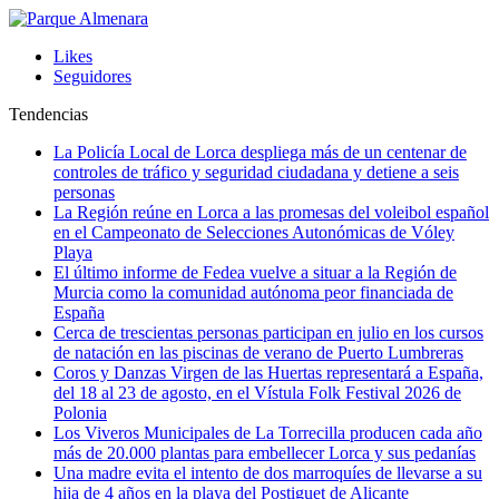
Likes
Seguidores
Tendencias
La Policía Local de Lorca despliega más de un centenar de
controles de tráfico y seguridad ciudadana y detiene a seis
personas
La Región reúne en Lorca a las promesas del voleibol español
en el Campeonato de Selecciones Autonómicas de Vóley
Playa
El último informe de Fedea vuelve a situar a la Región de
Murcia como la comunidad autónoma peor financiada de
España
Cerca de trescientas personas participan en julio en los cursos
de natación en las piscinas de verano de Puerto Lumbreras
Coros y Danzas Virgen de las Huertas representará a España,
del 18 al 23 de agosto, en el Vístula Folk Festival 2026 de
Polonia
Los Viveros Municipales de La Torrecilla producen cada año
más de 20.000 plantas para embellecer Lorca y sus pedanías
Una madre evita el intento de dos marroquíes de llevarse a su
hija de 4 años en la playa del Postiguet de Alicante