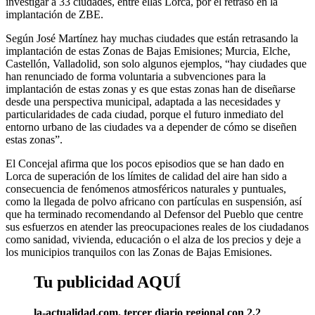
investigar a 33 ciudades, entre ellas Lorca, por el retraso en la
implantación de ZBE.
Según José Martínez hay muchas ciudades que están retrasando la
implantación de estas Zonas de Bajas Emisiones; Murcia, Elche,
Castellón, Valladolid, son solo algunos ejemplos, “hay ciudades que
han renunciado de forma voluntaria a subvenciones para la
implantación de estas zonas y es que estas zonas han de diseñarse
desde una perspectiva municipal, adaptada a las necesidades y
particularidades de cada ciudad, porque el futuro inmediato del
entorno urbano de las ciudades va a depender de cómo se diseñen
estas zonas”.
El Concejal afirma que los pocos episodios que se han dado en
Lorca de superación de los límites de calidad del aire han sido a
consecuencia de fenómenos atmosféricos naturales y puntuales,
como la llegada de polvo africano con partículas en suspensión, así
que ha terminado recomendando al Defensor del Pueblo que centre
sus esfuerzos en atender las preocupaciones reales de los ciudadanos
como sanidad, vivienda, educación o el alza de los precios y deje a
los municipios tranquilos con las Zonas de Bajas Emisiones.
Tu publicidad AQUÍ
la-actualidad.com. tercer diario regional con 2,2