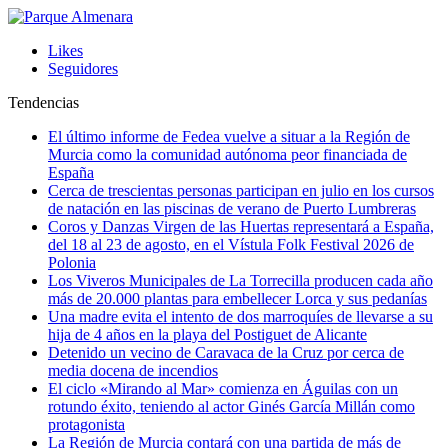
Likes
Seguidores
Tendencias
El último informe de Fedea vuelve a situar a la Región de
Murcia como la comunidad autónoma peor financiada de
España
Cerca de trescientas personas participan en julio en los cursos
de natación en las piscinas de verano de Puerto Lumbreras
Coros y Danzas Virgen de las Huertas representará a España,
del 18 al 23 de agosto, en el Vístula Folk Festival 2026 de
Polonia
Los Viveros Municipales de La Torrecilla producen cada año
más de 20.000 plantas para embellecer Lorca y sus pedanías
Una madre evita el intento de dos marroquíes de llevarse a su
hija de 4 años en la playa del Postiguet de Alicante
Detenido un vecino de Caravaca de la Cruz por cerca de
media docena de incendios
El ciclo «Mirando al Mar» comienza en Águilas con un
rotundo éxito, teniendo al actor Ginés García Millán como
protagonista
La Región de Murcia contará con una partida de más de