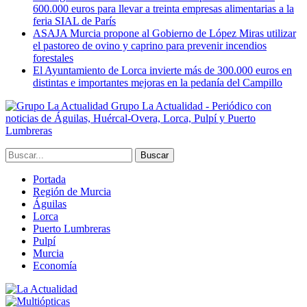
600.000 euros para llevar a treinta empresas alimentarias a la
feria SIAL de París
ASAJA Murcia propone al Gobierno de López Miras utilizar
el pastoreo de ovino y caprino para prevenir incendios
forestales
El Ayuntamiento de Lorca invierte más de 300.000 euros en
distintas e importantes mejoras en la pedanía del Campillo
Grupo La Actualidad - Periódico con
noticias de Águilas, Huércal-Overa, Lorca, Pulpí y Puerto
Lumbreras
Portada
Región de Murcia
Águilas
Lorca
Puerto Lumbreras
Pulpí
Murcia
Economía