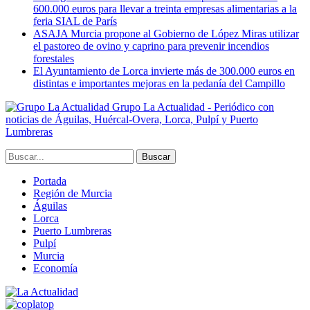
600.000 euros para llevar a treinta empresas alimentarias a la
feria SIAL de París
ASAJA Murcia propone al Gobierno de López Miras utilizar
el pastoreo de ovino y caprino para prevenir incendios
forestales
El Ayuntamiento de Lorca invierte más de 300.000 euros en
distintas e importantes mejoras en la pedanía del Campillo
Grupo La Actualidad - Periódico con
noticias de Águilas, Huércal-Overa, Lorca, Pulpí y Puerto
Lumbreras
Portada
Región de Murcia
Águilas
Lorca
Puerto Lumbreras
Pulpí
Murcia
Economía