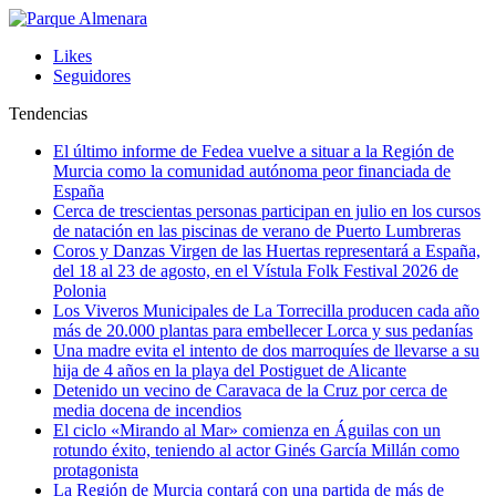
Likes
Seguidores
Tendencias
El último informe de Fedea vuelve a situar a la Región de
Murcia como la comunidad autónoma peor financiada de
España
Cerca de trescientas personas participan en julio en los cursos
de natación en las piscinas de verano de Puerto Lumbreras
Coros y Danzas Virgen de las Huertas representará a España,
del 18 al 23 de agosto, en el Vístula Folk Festival 2026 de
Polonia
Los Viveros Municipales de La Torrecilla producen cada año
más de 20.000 plantas para embellecer Lorca y sus pedanías
Una madre evita el intento de dos marroquíes de llevarse a su
hija de 4 años en la playa del Postiguet de Alicante
Detenido un vecino de Caravaca de la Cruz por cerca de
media docena de incendios
El ciclo «Mirando al Mar» comienza en Águilas con un
rotundo éxito, teniendo al actor Ginés García Millán como
protagonista
La Región de Murcia contará con una partida de más de