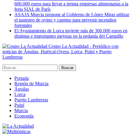
600.000 euros para llevar a treinta empresas alimentarias a la
feria SIAL de París
ASAJA Murcia propone al Gobierno de López Miras utilizar
el pastoreo de ovino y caprino para prevenir incendios
forestales
El Ayuntamiento de Lorca invierte más de 300.000 euros en
distintas e importantes mejoras en la pedanía del Campillo
Grupo La Actualidad - Periódico con
noticias de Águilas, Huércal-Overa, Lorca, Pulpí y Puerto
Lumbreras
Portada
Región de Murcia
Águilas
Lorca
Puerto Lumbreras
Pulpí
Murcia
Economía