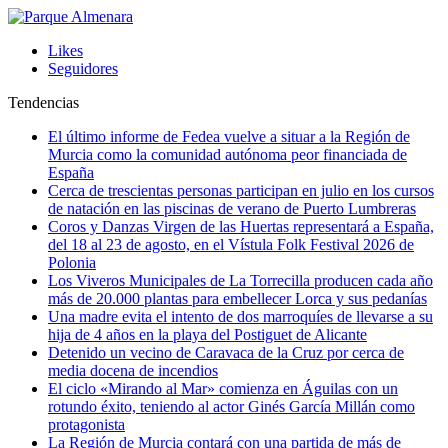
Likes
Seguidores
Tendencias
El último informe de Fedea vuelve a situar a la Región de
Murcia como la comunidad autónoma peor financiada de
España
Cerca de trescientas personas participan en julio en los cursos
de natación en las piscinas de verano de Puerto Lumbreras
Coros y Danzas Virgen de las Huertas representará a España,
del 18 al 23 de agosto, en el Vístula Folk Festival 2026 de
Polonia
Los Viveros Municipales de La Torrecilla producen cada año
más de 20.000 plantas para embellecer Lorca y sus pedanías
Una madre evita el intento de dos marroquíes de llevarse a su
hija de 4 años en la playa del Postiguet de Alicante
Detenido un vecino de Caravaca de la Cruz por cerca de
media docena de incendios
El ciclo «Mirando al Mar» comienza en Águilas con un
rotundo éxito, teniendo al actor Ginés García Millán como
protagonista
La Región de Murcia contará con una partida de más de