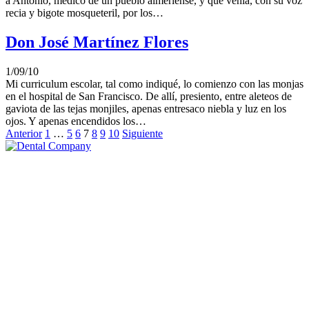
a Antonio, médico de un pueblo almeriense, y que venía, con su voz
recia y bigote mosqueteril, por los…
Don José Martínez Flores
1/09/10
Mi curriculum escolar, tal como indiqué, lo comienzo con las monjas
en el hospital de San Francisco. De allí, presiento, entre aleteos de
gaviota de las tejas monjiles, apenas entresaco niebla y luz en los
ojos. Y apenas encendidos los…
Anterior
1
…
5
6
7
8
9
10
Siguiente