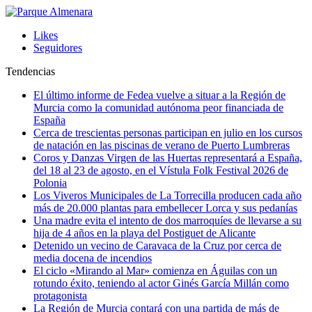
Likes
Seguidores
Tendencias
El último informe de Fedea vuelve a situar a la Región de
Murcia como la comunidad autónoma peor financiada de
España
Cerca de trescientas personas participan en julio en los cursos
de natación en las piscinas de verano de Puerto Lumbreras
Coros y Danzas Virgen de las Huertas representará a España,
del 18 al 23 de agosto, en el Vístula Folk Festival 2026 de
Polonia
Los Viveros Municipales de La Torrecilla producen cada año
más de 20.000 plantas para embellecer Lorca y sus pedanías
Una madre evita el intento de dos marroquíes de llevarse a su
hija de 4 años en la playa del Postiguet de Alicante
Detenido un vecino de Caravaca de la Cruz por cerca de
media docena de incendios
El ciclo «Mirando al Mar» comienza en Águilas con un
rotundo éxito, teniendo al actor Ginés García Millán como
protagonista
La Región de Murcia contará con una partida de más de