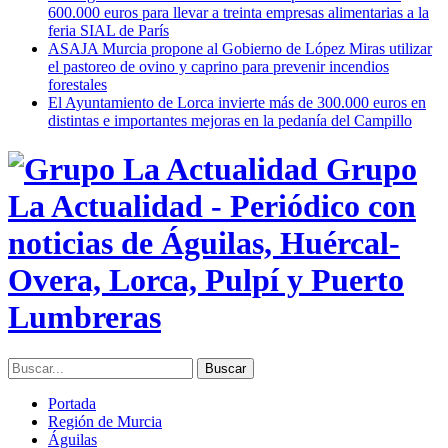
600.000 euros para llevar a treinta empresas alimentarias a la
feria SIAL de París
ASAJA Murcia propone al Gobierno de López Miras utilizar
el pastoreo de ovino y caprino para prevenir incendios
forestales
El Ayuntamiento de Lorca invierte más de 300.000 euros en
distintas e importantes mejoras en la pedanía del Campillo
Grupo
La Actualidad - Periódico con
noticias de Águilas, Huércal-
Overa, Lorca, Pulpí y Puerto
Lumbreras
Portada
Región de Murcia
Águilas