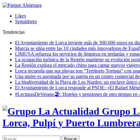
Likes
Seguidores
Tendencias
El Ayuntamiento de Lorca invierte más de 300.000 euros en dist
Murcia se sitúa entre las 10 ciudades más innovadoras de Espa
LIMUSA refuerza los servicios de limpieza en pedanías y espaci
La ocupación turística de la Región mantiene su evolución posi
La Región explora el mercado chino para captar nuevos viajeros 
Lorca recuerda que sus playas son “Territorio Tortuga” con una 
Una mujer es asesinada por su pareja en un centro comercial d
La biodiversidad de la Playa de Los Nardos: un enclave único de
El Ayuntamiento de Lorca responde al PSOE: «El Rafael Méndez h
#LecturasDeVerano🏖: Hoteles y pensiones de otro tiempo en 
Grupo La
Lorca, Pulpí y Puerto Lumbrer