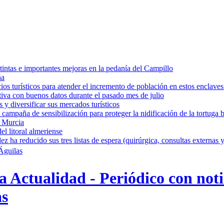
intas e importantes mejoras en la pedanía del Campillo
ña
os turísticos para atender el incremento de población en estos enclaves
tiva con buenos datos durante el pasado mes de julio
y diversificar sus mercados turísticos
campaña de sensibilización para proteger la nidificación de la tortuga 
e Murcia
l litoral almeriense
a reducido sus tres listas de espera (quirúrgica, consultas externas y
Águilas
 Actualidad - Periódico con noti
as