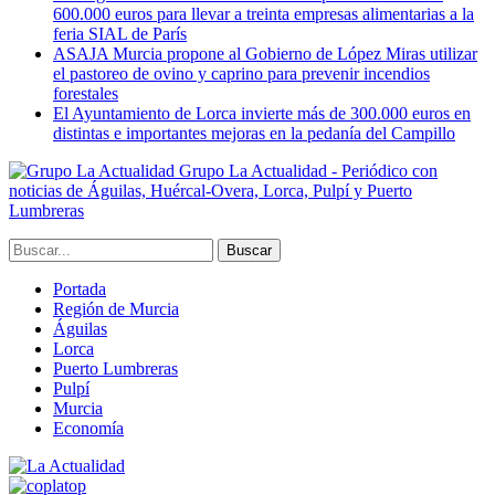
600.000 euros para llevar a treinta empresas alimentarias a la
feria SIAL de París
ASAJA Murcia propone al Gobierno de López Miras utilizar
el pastoreo de ovino y caprino para prevenir incendios
forestales
El Ayuntamiento de Lorca invierte más de 300.000 euros en
distintas e importantes mejoras en la pedanía del Campillo
Grupo La Actualidad - Periódico con
noticias de Águilas, Huércal-Overa, Lorca, Pulpí y Puerto
Lumbreras
Portada
Región de Murcia
Águilas
Lorca
Puerto Lumbreras
Pulpí
Murcia
Economía