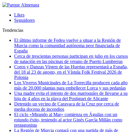
Likes
Seguidores
Tendencias
El último informe de Fedea vuelve a situar a la Región de
Murcia como la comunidad autónoma peor financiada de
España
Cerca de trescientas personas participan en julio en los cursos
de natación en las piscinas de verano de Puerto Lumbreras
Coros y Danzas Virgen de las Huertas representará a España,
del 18 al 23 de agosto, en el Vístula Folk Festival 2026 de
Polonia
Los Viveros Municipales de La Torrecilla producen cada año
más de 20.000 plantas para embellecer Lorca y sus pedanías
Una madre evita el intento de dos marroquíes de llevarse a su
hija de 4 años en la playa del Postiguet de Alicante
Detenido un vecino de Caravaca de la Cruz por cerca de
media docena de incendios
El ciclo «Mirando al Mar» comienza en Águilas con un
rotundo éxito, teniendo al actor Ginés García Millán como
protagonista
La Región de Murcia contará con una partida de más de