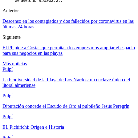
de teléfono: 950962727.
Anterior
Descenso en los contagiados y dos fallecidos por coronavirus en las
últimas 24 horas
Siguiente
El PP pide a Costas que permita a los empresarios ampliar el espacio
para sus negocios en las playas
Más noticias
Pulpí
La biodiversidad de la Playa de Los Nardos: un enclave único del
litoral almeriense
Pulpí
Diputación concede el Escudo de Oro al pulpileño Jesús Peregrín
Pulpí
EL Pichirichi: Origen e Historia
Pulpí