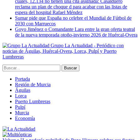
cuales, 12.134 no tienen una cita asignada: Casalduero
reclama un plan de choque d para acabar con las listas de
espera del hospital Rafael Méndez
Sumar pide que España no celebre el Mundial de Fútbol de
2030 con Marruecos
Goyo Jiménez o Comandante Lara entre la gran oferta teatral
de la nueva temporada otoño-invierno 2026 de Huércal-Overa
Grupo La Actualidad - Periódico con
noticias de Águilas, Huércal-Overa, Lorca, Pulpí y Puerto
Lumbreras
Portada
Región de Murcia
Águilas
Lorca
Puerto Lumbreras
Pulpí
Murcia
Economía