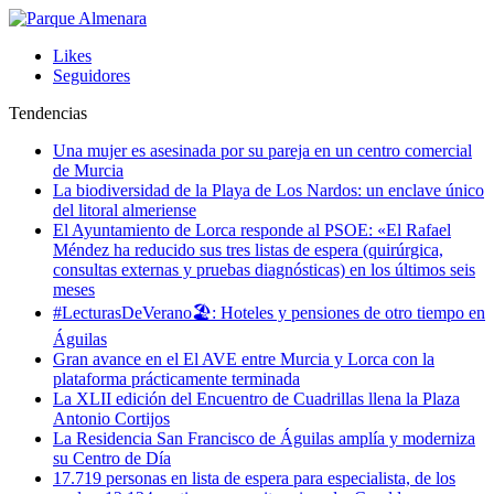
Likes
Seguidores
Tendencias
Una mujer es asesinada por su pareja en un centro comercial
de Murcia
La biodiversidad de la Playa de Los Nardos: un enclave único
del litoral almeriense
El Ayuntamiento de Lorca responde al PSOE: «El Rafael
Méndez ha reducido sus tres listas de espera (quirúrgica,
consultas externas y pruebas diagnósticas) en los últimos seis
meses
#LecturasDeVerano🏖: Hoteles y pensiones de otro tiempo en
Águilas
Gran avance en el El AVE entre Murcia y Lorca con la
plataforma prácticamente terminada
La XLII edición del Encuentro de Cuadrillas llena la Plaza
Antonio Cortijos
La Residencia San Francisco de Águilas amplía y moderniza
su Centro de Día
17.719 personas en lista de espera para especialista, de los