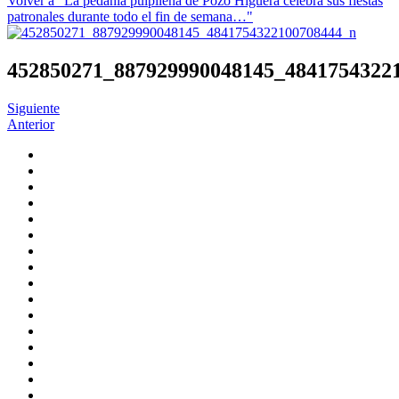
Volver a "La pedanía pulpileña de Pozo Higuera celebra sus fiestas
patronales durante todo el fin de semana…"
452850271_887929990048145_4841754322
Siguiente
Anterior