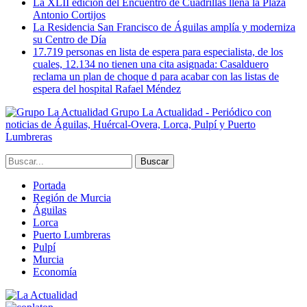
La XLII edición del Encuentro de Cuadrillas llena la Plaza
Antonio Cortijos
La Residencia San Francisco de Águilas amplía y moderniza
su Centro de Día
17.719 personas en lista de espera para especialista, de los
cuales, 12.134 no tienen una cita asignada: Casalduero
reclama un plan de choque d para acabar con las listas de
espera del hospital Rafael Méndez
Grupo La Actualidad - Periódico con
noticias de Águilas, Huércal-Overa, Lorca, Pulpí y Puerto
Lumbreras
Portada
Región de Murcia
Águilas
Lorca
Puerto Lumbreras
Pulpí
Murcia
Economía