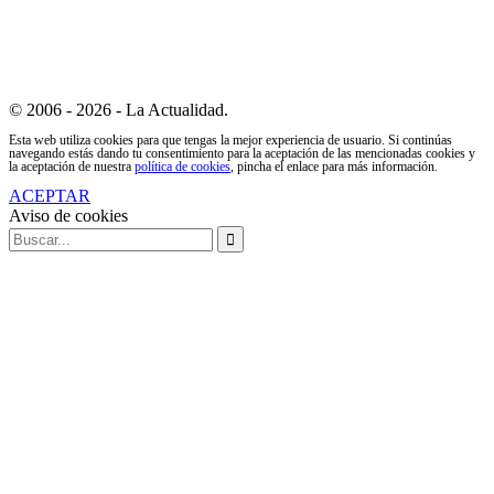
© 2006 - 2026 - La Actualidad.
Esta web utiliza cookies para que tengas la mejor experiencia de usuario. Si continúas
navegando estás dando tu consentimiento para la aceptación de las mencionadas cookies y
la aceptación de nuestra
política de cookies
, pincha el enlace para más información.
ACEPTAR
Aviso de cookies