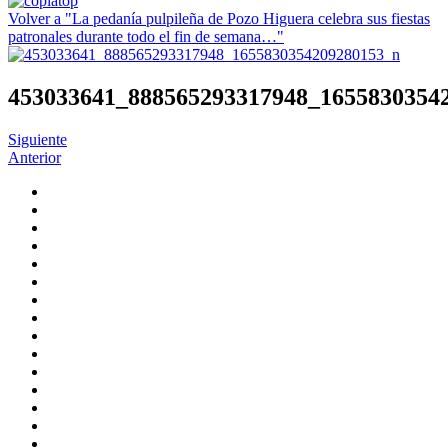
Volver a "La pedanía pulpileña de Pozo Higuera celebra sus fiestas
patronales durante todo el fin de semana…"
453033641_888565293317948_1655830354
Siguiente
Anterior