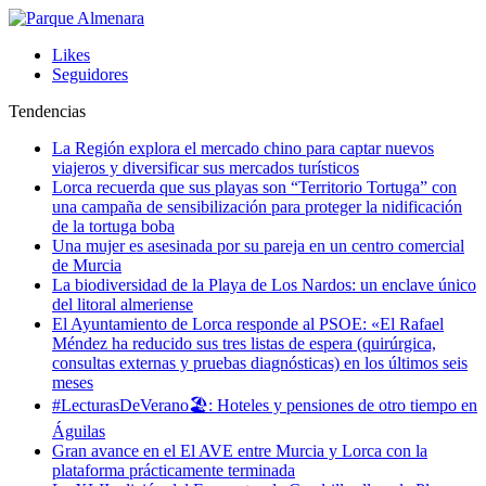
Likes
Seguidores
Tendencias
La Región explora el mercado chino para captar nuevos
viajeros y diversificar sus mercados turísticos
Lorca recuerda que sus playas son “Territorio Tortuga” con
una campaña de sensibilización para proteger la nidificación
de la tortuga boba
Una mujer es asesinada por su pareja en un centro comercial
de Murcia
La biodiversidad de la Playa de Los Nardos: un enclave único
del litoral almeriense
El Ayuntamiento de Lorca responde al PSOE: «El Rafael
Méndez ha reducido sus tres listas de espera (quirúrgica,
consultas externas y pruebas diagnósticas) en los últimos seis
meses
#LecturasDeVerano🏖: Hoteles y pensiones de otro tiempo en
Águilas
Gran avance en el El AVE entre Murcia y Lorca con la
plataforma prácticamente terminada