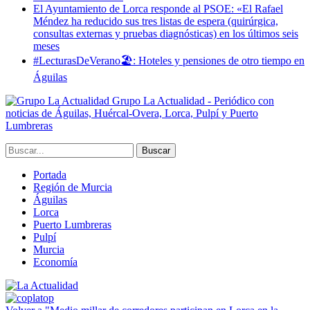
El Ayuntamiento de Lorca responde al PSOE: «El Rafael
Méndez ha reducido sus tres listas de espera (quirúrgica,
consultas externas y pruebas diagnósticas) en los últimos seis
meses
#LecturasDeVerano🏖: Hoteles y pensiones de otro tiempo en
Águilas
Grupo La Actualidad - Periódico con
noticias de Águilas, Huércal-Overa, Lorca, Pulpí y Puerto
Lumbreras
Portada
Región de Murcia
Águilas
Lorca
Puerto Lumbreras
Pulpí
Murcia
Economía