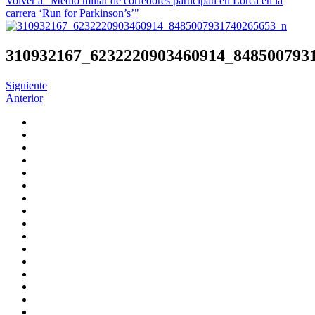
Volver a "Medio millar de corredores participan en Lorca en la
carrera ‘Run for Parkinson’s’"
310932167_6232220903460914_848500793
Siguiente
Anterior