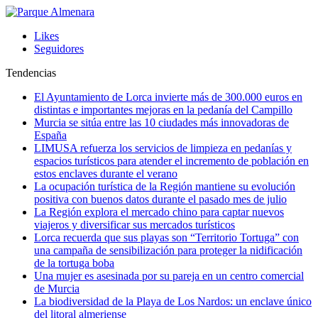
Likes
Seguidores
Tendencias
El Ayuntamiento de Lorca invierte más de 300.000 euros en
distintas e importantes mejoras en la pedanía del Campillo
Murcia se sitúa entre las 10 ciudades más innovadoras de
España
LIMUSA refuerza los servicios de limpieza en pedanías y
espacios turísticos para atender el incremento de población en
estos enclaves durante el verano
La ocupación turística de la Región mantiene su evolución
positiva con buenos datos durante el pasado mes de julio
La Región explora el mercado chino para captar nuevos
viajeros y diversificar sus mercados turísticos
Lorca recuerda que sus playas son “Territorio Tortuga” con
una campaña de sensibilización para proteger la nidificación
de la tortuga boba
Una mujer es asesinada por su pareja en un centro comercial
de Murcia
La biodiversidad de la Playa de Los Nardos: un enclave único
del litoral almeriense