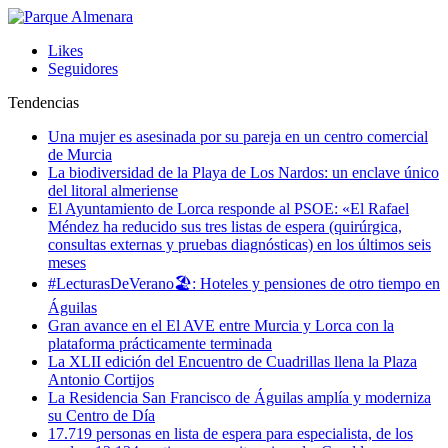
Likes
Seguidores
Tendencias
Una mujer es asesinada por su pareja en un centro comercial
de Murcia
La biodiversidad de la Playa de Los Nardos: un enclave único
del litoral almeriense
El Ayuntamiento de Lorca responde al PSOE: «El Rafael
Méndez ha reducido sus tres listas de espera (quirúrgica,
consultas externas y pruebas diagnósticas) en los últimos seis
meses
#LecturasDeVerano🏖: Hoteles y pensiones de otro tiempo en
Águilas
Gran avance en el El AVE entre Murcia y Lorca con la
plataforma prácticamente terminada
La XLII edición del Encuentro de Cuadrillas llena la Plaza
Antonio Cortijos
La Residencia San Francisco de Águilas amplía y moderniza
su Centro de Día
17.719 personas en lista de espera para especialista, de los