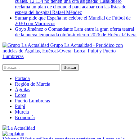
cuales, 12.134 no tienen una cita asignada: Casalduero
reclama un plan de choque d para acabar con las listas de
espera del hospital Rafael Méndez
Sumar pide que España no celebre el Mundial de Fútbol de
2030 con Marruecos
Goyo Jiménez o Comandante Lara entre la gran oferta teatral
de la nueva temporada otoño-invierno 2026 de Huércal-Overa
Grupo La Actualidad - Periódico con
noticias de Águilas, Huércal-Overa, Lorca, Pulpí y Puerto
Lumbreras
Portada
Región de Murcia
Águilas
Lorca
Puerto Lumbreras
Pulpí
Murcia
Economía