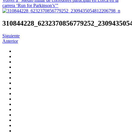
Volver a "Medio millar de corredores participan en Lorca en la
carrera ‘Run for Parkinson’s’"
310844228_6232370856779252_230943505
Siguiente
Anterior