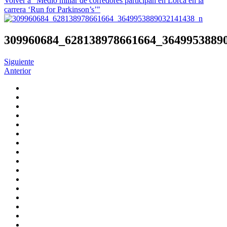
Volver a "Medio millar de corredores participan en Lorca en la
carrera ‘Run for Parkinson’s’"
309960684_628138978661664_3649953889
Siguiente
Anterior