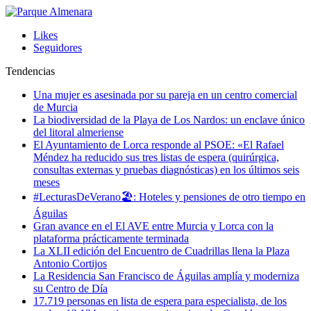
Likes
Seguidores
Tendencias
Una mujer es asesinada por su pareja en un centro comercial
de Murcia
La biodiversidad de la Playa de Los Nardos: un enclave único
del litoral almeriense
El Ayuntamiento de Lorca responde al PSOE: «El Rafael
Méndez ha reducido sus tres listas de espera (quirúrgica,
consultas externas y pruebas diagnósticas) en los últimos seis
meses
#LecturasDeVerano🏖: Hoteles y pensiones de otro tiempo en
Águilas
Gran avance en el El AVE entre Murcia y Lorca con la
plataforma prácticamente terminada
La XLII edición del Encuentro de Cuadrillas llena la Plaza
Antonio Cortijos
La Residencia San Francisco de Águilas amplía y moderniza
su Centro de Día
17.719 personas en lista de espera para especialista, de los