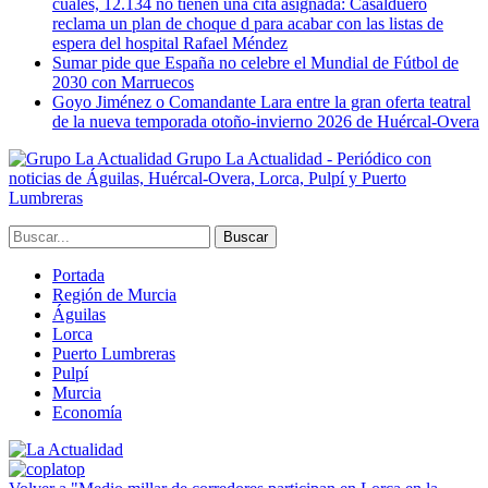
cuales, 12.134 no tienen una cita asignada: Casalduero
reclama un plan de choque d para acabar con las listas de
espera del hospital Rafael Méndez
Sumar pide que España no celebre el Mundial de Fútbol de
2030 con Marruecos
Goyo Jiménez o Comandante Lara entre la gran oferta teatral
de la nueva temporada otoño-invierno 2026 de Huércal-Overa
Grupo La Actualidad - Periódico con
noticias de Águilas, Huércal-Overa, Lorca, Pulpí y Puerto
Lumbreras
Portada
Región de Murcia
Águilas
Lorca
Puerto Lumbreras
Pulpí
Murcia
Economía