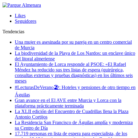
Likes
Seguidores
Tendencias
Una mujer es asesinada por su pareja en un centro comercial
de Murcia
La biodiversidad de la Playa de Los Nardos: un enclave único
del litoral almeriense
El Ayuntamiento de Lorca responde al PSOE: «El Rafael
Méndez ha reducido sus tres listas de espera (quirúrgica,
consultas externas y pruebas diagnósticas) en los últimos seis
meses
#LecturasDeVerano🏖: Hoteles y pensiones de otro tiempo en
Águilas
Gran avance en el El AVE entre Murcia y Lorca con la
plataforma prácticamente terminada
La XLII edición del Encuentro de Cuadrillas llena la Plaza
Antonio Cortijos
La Residencia San Francisco de Águilas amplía y moderniza
su Centro de Día
17.719 personas en lista de espera para especialista, de los