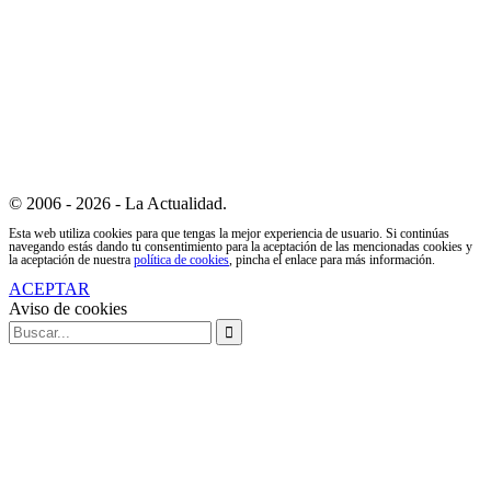
© 2006 - 2026 - La Actualidad.
Esta web utiliza cookies para que tengas la mejor experiencia de usuario. Si continúas
navegando estás dando tu consentimiento para la aceptación de las mencionadas cookies y
la aceptación de nuestra
política de cookies
, pincha el enlace para más información.
ACEPTAR
Aviso de cookies