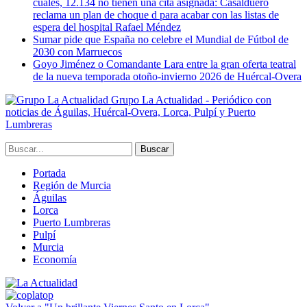
cuales, 12.134 no tienen una cita asignada: Casalduero
reclama un plan de choque d para acabar con las listas de
espera del hospital Rafael Méndez
Sumar pide que España no celebre el Mundial de Fútbol de
2030 con Marruecos
Goyo Jiménez o Comandante Lara entre la gran oferta teatral
de la nueva temporada otoño-invierno 2026 de Huércal-Overa
Grupo La Actualidad - Periódico con
noticias de Águilas, Huércal-Overa, Lorca, Pulpí y Puerto
Lumbreras
Portada
Región de Murcia
Águilas
Lorca
Puerto Lumbreras
Pulpí
Murcia
Economía