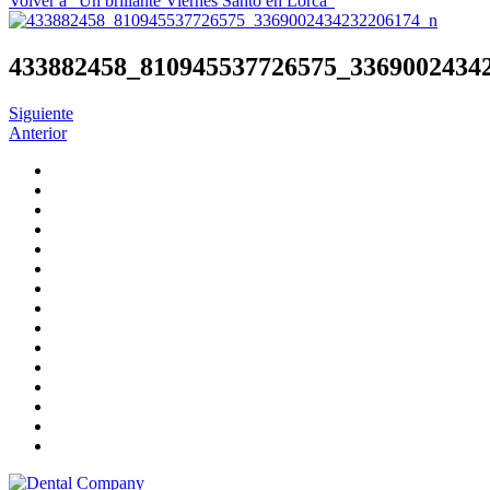
Volver a "Un brillante Viernes Santo en Lorca"
433882458_810945537726575_3369002434
Siguiente
Anterior